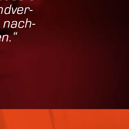
d­ver­
 nach­
en.