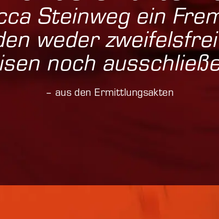
ca Steinweg ein Frem
den weder zweifels­frei
isen noch aus­schließ
–
aus den Ermittlungsakten