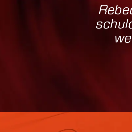
Rebec
schul
we