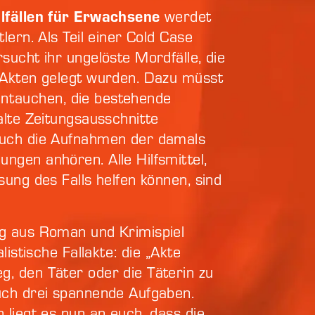
lfällen für Erwachsene
werdet
lern. Als Teil einer Cold Case
sucht ihr ungelöste Mordfälle, die
 Akten gelegt wurden. Dazu müsst
 eintauchen, die bestehende
alte Zeitungsausschnitte
euch die Aufnahmen der damals
ngen anhören. Alle Hilfsmittel,
sung des Falls helfen können, sind
g aus Roman und Krimispiel
alistische Fallakte: die „Akte
, den Täter oder die Täterin zu
uch drei spannende Aufgaben.
 liegt es nun an euch, dass die