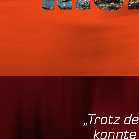
Trotz d
konnte 